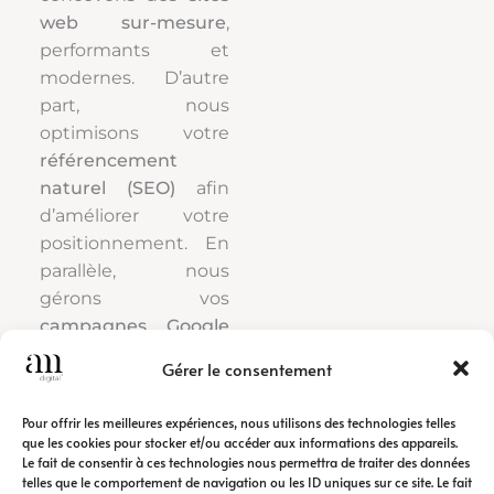
web sur-mesure
,
performants et
modernes. D’autre
part, nous
optimisons votre
référencement
naturel (SEO)
afin
d’améliorer votre
positionnement. En
parallèle, nous
gérons vos
campagnes Google
Ads
pour générer
Gérer le consentement
rapidement du trafic
qualifié.
Pour offrir les meilleures expériences, nous utilisons des technologies telles
que les cookies pour stocker et/ou accéder aux informations des appareils.
Le fait de consentir à ces technologies nous permettra de traiter des données
Ainsi, notre
agence
telles que le comportement de navigation ou les ID uniques sur ce site. Le fait
de communication