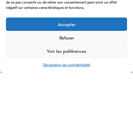
de ne pas consentir ou de retirer son consentement peut avoir un effet
digitale
vous
négatif sur certaines caractéristiques et fonctions.
accompagne à
chaque étape. Nous
Accepter
vous conseillons
dans votre
Refuser
transformation
Voir les préférences
digitale
, avec des
stratégies efficaces
Déclaration de confidentialité
et durables.
Avec plus de
14 ans
d’expertise
,
AM
Digital Pro
s’appuie
sur une équipe de
talents passionnés.
Ensemble, nous
créons votre
logo
,