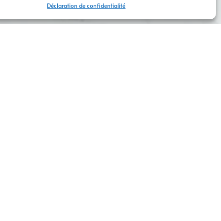
Déclaration de confidentialité
ntreprise ?
sur mesure
, alliant esthétisme et stratégie.
onnalisées
et des
supports de communication