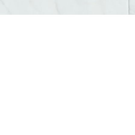
AGENCE CONCEPTION GRAPHIQUE CABRIS
Agence conception gra
Vous recherchez une
agence de conception grap
AM Digital Pro
accompagne les professionnels et 
Création graphique sur mesure à Cabr
Notre
agence de conception graphique à Cab
imprimés et digitaux
.
Chaque visuel est pensé pour transmettre vos val
Une identité visuelle cohérente et im
Votre communication visuelle mérite une attentio