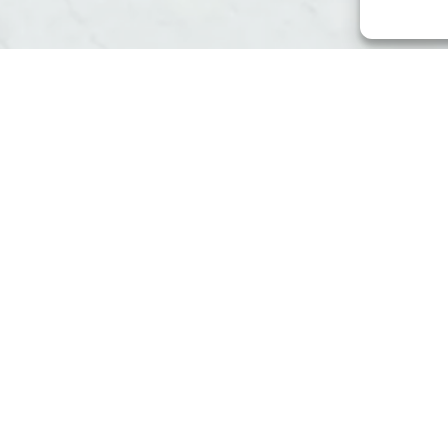
phique Cabris
hique à Cabris
pour donner une identité visuelle forte à votre e
entrepreneurs locaux dans la création de
supports graphiques 
is
ris
conçoit des
logos uniques
, des
chartes graphiques pers
eurs et renforcer votre image de marque auprès de votre public.
pactante
n particulière.