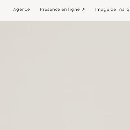
conception graphiqu
Ouvrir Présence en l
Agence
Présence en ligne
Image de marq