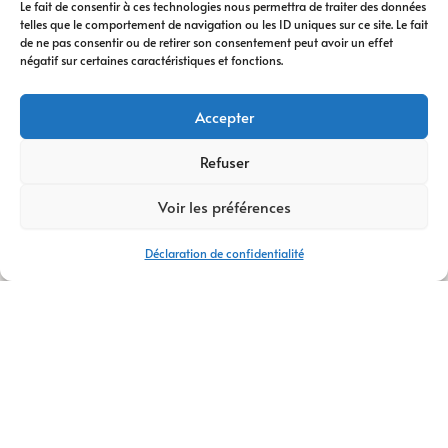
répondre à vos
Le fait de consentir à ces technologies nous permettra de traiter des données
telles que le comportement de navigation ou les ID uniques sur ce site. Le fait
objectifs
de ne pas consentir ou de retirer son consentement peut avoir un effet
commerciaux tout
négatif sur certaines caractéristiques et fonctions.
en offrant une
expérience
Accepter
utilisateur optimale.
Ainsi, votre
Refuser
entreprise dispose
d’un outil
Voir les préférences
performant pour
présenter ses
Déclaration de confidentialité
services, générer des
demandes de
contact et
développer son
activité.