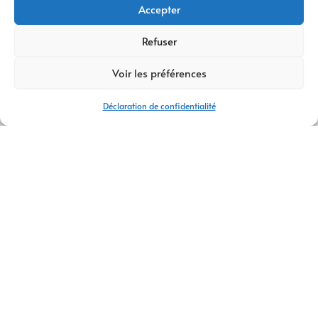
Accepter
Refuser
Voir les préférences
Déclaration de confidentialité
AGENCE SEO
Agence SEO à Le Muy – Améliorez
votre visibilité sur Google
Choisir une
agence SEO à Le Muy
représente un levier