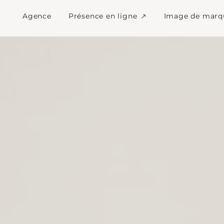
 stratégie digitale Le
Ouvrir Présence en l
Agence
Présence en ligne
Image de marq