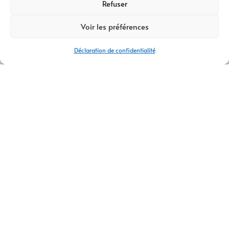
Refuser
Voir les préférences
Déclaration de confidentialité
AM DIGITAL PRO – VOTRE AGENCE WEB À LA CRAU POUR
UNE PRÉSENCE DIGITALE PERFORMANTE
CONTACTEZ-NOUS
Dans un monde toujours plus connecté
, avoir un site internet
professionnel est devenu indispensable.
C’est pourquoi
, AM Digital Pro, votre
agence web à La Crau
,
vous propose des solutions sur-mesure pour valoriser votre