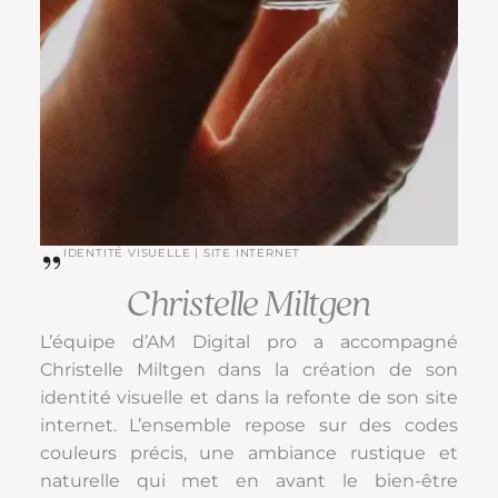
IDENTITÉ VISUELLE | SITE INTERNET
Christelle Miltgen
L’équipe d’AM Digital pro a accompagné
Christelle Miltgen dans la création de son
identité visuelle et dans la refonte de son site
internet. L’ensemble repose sur des codes
couleurs précis, une ambiance rustique et
naturelle qui met en avant le bien-être