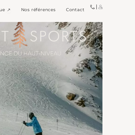
igne
Ouvrir Image de marque
ue
Nos références
Contact