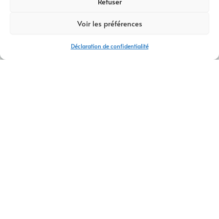
Refuser
Voir les préférences
Déclaration de confidentialité
AGENCE CONCEPTION GRAPHIQUE PÉGOMAS
Agence conception graphique
Pégomas
Vous recherchez une
agence de conception graphique à
Pégomas
pour créer une identité visuelle forte et
professionnelle ?
AM Digital Pro
accompagne les entreprises, commerçants et