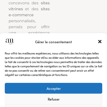
concevons des
sites
vitrines
et des
sites
e-commerce
personnalisés,
pensés pour offrir
une expérience
utilisateur fluide et
Gérer le consentement
moderne.
Pour offrir les meilleures expériences, nous utilisons des technologies telles
Chaque projet
que les cookies pour stocker et/ou accéder aux informations des appareils.
Le fait de consentir à ces technologies nous permettra de traiter des données
bénéficie d’une
telles que le comportement de navigation ou les ID uniques sur ce site. Le fait
conception
de ne pas consentir ou de retirer son consentement peut avoir un effet
responsive, d’un
négatif sur certaines caractéristiques et fonctions.
design soigné et
d’une structure
Accepter
optimisée afin de
garantir une
Refuser
navigation efficace