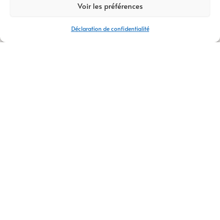
Voir les préférences
sur tous les supports.
Déclaration de confidentialité
Référencement
naturel SEO
Être présent sur
internet ne suffit pas.
Votre entreprise doit
également être
visible lorsque vos
clients recherchent
vos services sur
Google.
Nos prestations de
référencement
naturel SEO
visent à
améliorer votre
positionnement