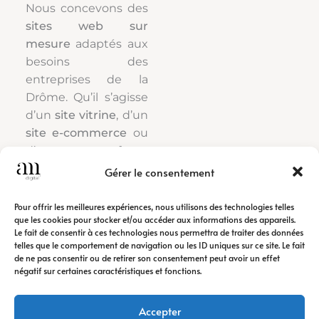
Nous concevons des
sites web sur
mesure
adaptés aux
besoins des
entreprises de la
Drôme. Qu’il s’agisse
d’un
site vitrine
, d’un
site e-commerce
ou
d’une refonte
complète, chaque
Gérer le consentement
projet est développé
pour offrir une
Pour offrir les meilleures expériences, nous utilisons des technologies telles
que les cookies pour stocker et/ou accéder aux informations des appareils.
navigation fluide, un
Le fait de consentir à ces technologies nous permettra de traiter des données
design professionnel
telles que le comportement de navigation ou les ID uniques sur ce site. Le fait
et une expérience
de ne pas consentir ou de retirer son consentement peut avoir un effet
négatif sur certaines caractéristiques et fonctions.
utilisateur optimale.
Accepter
De plus, nos