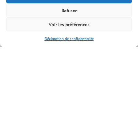
réalisations sont
Refuser
entièrement
compatibles avec les
Voir les préférences
smartphones, les
tablettes et les
Déclaration de confidentialité
ordinateurs afin de
garantir une
consultation
confortable sur tous
les supports.