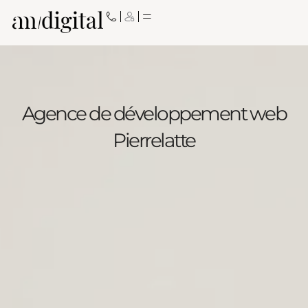
Aller
au
contenu
Agence de développement web
Pierrelatte