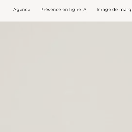
 communication Port
Ouvrir Présence en l
Agence
Présence en ligne
Image de marq