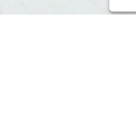
CE
renforcer l’image de votre marque ?
AM Digital Pro
, spéciali
ure
. Que ce soit un
site vitrine
ou
e-commerce
, nous allions
votre identité.
-lès-Valence
 Un
logo unique
, une
charte graphique complète
ou encore 
our marquer les esprits.
être
visible sur Google
. Nous élaborons des stratégies sur mes