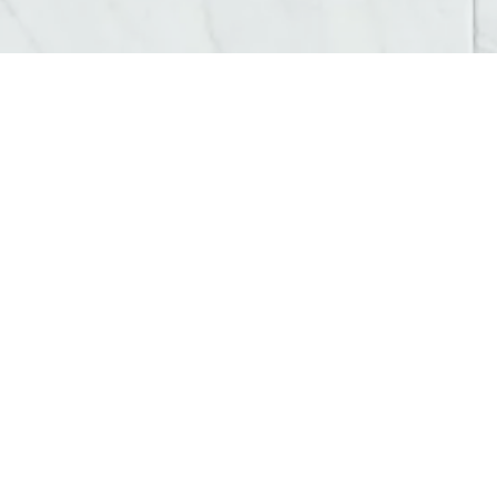
AGENCE WEB ET COMMUNICATION PORTES-LÈS-VALEN
Vous cherchez à booster votre visibilité ? À 
accompagner.
D’abord, nous créons des sites internet
sur-mes
optimisé. Résultat : un site performant qui reflète 
Agence web et communication Portes
Ensuite, nous travaillons votre
identité visuelle
.
visite, brochures, flyers). Chaque détail compte p
Enfin, notre expertise en
SEO/SEA
vous aide à 