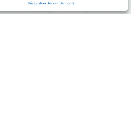
Déclaration de confidentialité
CONTACTEZ-NOUS
ste en
web
et
communication
, est là pour vous
design moderne
,
ergonomie
et
référencement
des
supports de communication print
(cartes de
ure pour attirer un
trafic qualifié
et générer des