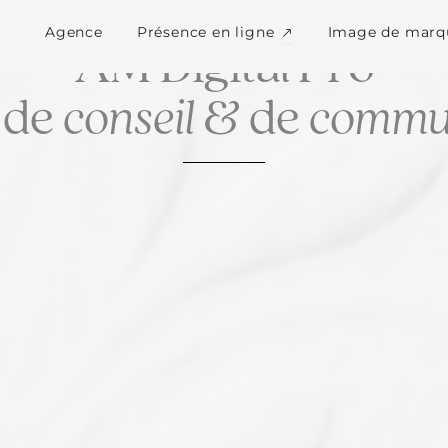
Ouvrir Présence en l
Agence
Présence en ligne
Image de marq
LA CULTURE DU SUR MESURE
AM Digital Pro
 de
conseil
& de
commun