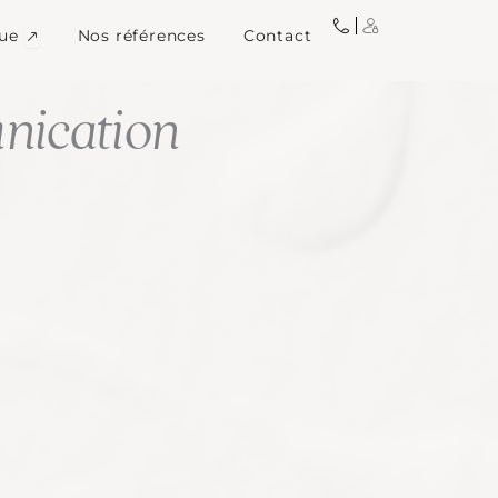
igne
Ouvrir Image de marque
ue
Nos références
Contact
ication