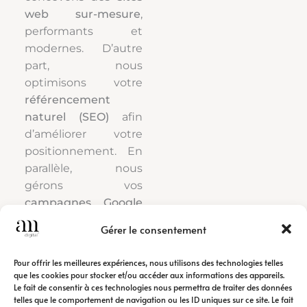
web sur-mesure
,
performants et
modernes. D’autre
part, nous
optimisons votre
référencement
naturel (SEO)
afin
d’améliorer votre
positionnement. En
parallèle, nous
gérons vos
campagnes Google
Ads
pour générer
Gérer le consentement
rapidement du trafic
qualifié.
Pour offrir les meilleures expériences, nous utilisons des technologies telles
que les cookies pour stocker et/ou accéder aux informations des appareils.
Le fait de consentir à ces technologies nous permettra de traiter des données
Ainsi, notre
agence
telles que le comportement de navigation ou les ID uniques sur ce site. Le fait
de communication