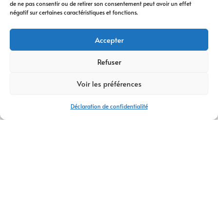
de ne pas consentir ou de retirer son consentement peut avoir un effet
digitale
vous
négatif sur certaines caractéristiques et fonctions.
accompagne à
chaque étape. Nous
Accepter
vous conseillons
dans votre
Refuser
transformation
Voir les préférences
digitale
, avec des
stratégies efficaces
Déclaration de confidentialité
et durables.
Avec plus de
14 ans
d’expertise
,
AM
Digital Pro
s’appuie
sur une équipe de
talents passionnés.
Ensemble, nous
créons votre
logo
,