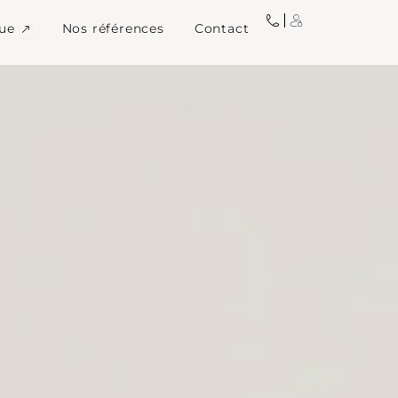
igne
Ouvrir Image de marque
ue
Nos références
Contact