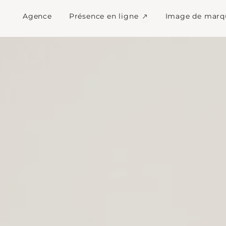
Agence seo à Seillans
Ouvrir Présence en l
Agence
Présence en ligne
Image de marq