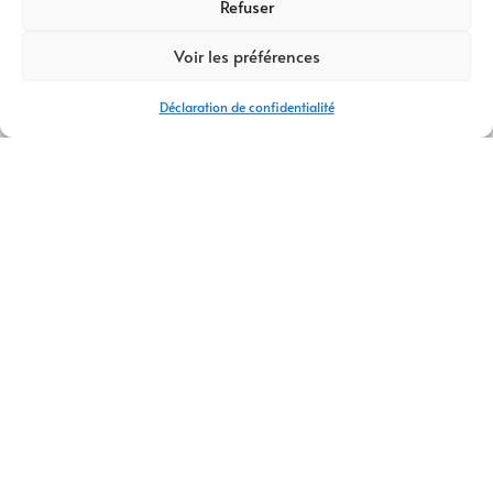
Refuser
Voir les préférences
Déclaration de confidentialité
AM DIGITAL PRO – VOTRE AGENCE WEB À BRIGNOLES POUR
UNE VISIBILITÉ EN LIGNE OPTIMALE
CONTACTEZ-NOUS
À Brignoles
, de nombreuses entreprises cherchent à se
démarquer.
Pour y parvenir
, une stratégie digitale bien pensée est
essentielle.