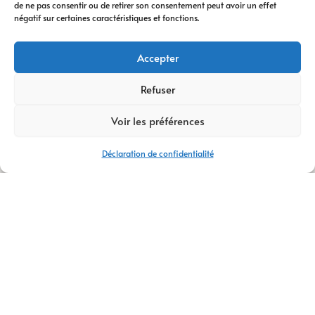
de ne pas consentir ou de retirer son consentement peut avoir un effet
digitale
vous
négatif sur certaines caractéristiques et fonctions.
accompagne à
chaque étape. Nous
Accepter
vous conseillons
dans votre
Refuser
transformation
Voir les préférences
digitale
, avec des
stratégies efficaces
Déclaration de confidentialité
et durables.
Avec plus de
14 ans
d’expertise
,
AM
Digital Pro
s’appuie
sur une équipe de
talents passionnés.
Ensemble, nous
créons votre
logo
,