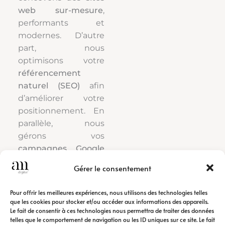
web sur-mesure
,
performants et
modernes. D’autre
part, nous
optimisons votre
référencement
naturel (SEO)
afin
d’améliorer votre
positionnement. En
parallèle, nous
gérons vos
campagnes Google
Ads
pour générer
Gérer le consentement
rapidement du trafic
qualifié.
Pour offrir les meilleures expériences, nous utilisons des technologies telles
que les cookies pour stocker et/ou accéder aux informations des appareils.
Le fait de consentir à ces technologies nous permettra de traiter des données
Ainsi, notre
agence
telles que le comportement de navigation ou les ID uniques sur ce site. Le fait
de communication