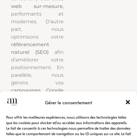
web sur-mesure
,
performants et
modernes. D’autre
part, nous
optimisons votre
référencement
naturel (SEO)
afin
d’améliorer votre
positionnement. En
parallèle, nous
gérons vos
campagnes Google
Ads
pour générer
Gérer le consentement
rapidement du trafic
qualifié.
Pour offrir les meilleures expériences, nous utilisons des technologies telles
que les cookies pour stocker et/ou accéder aux informations des appareils.
Le fait de consentir à ces technologies nous permettra de traiter des données
Ainsi, notre
agence
telles que le comportement de navigation ou les ID uniques sur ce site. Le fait
de communication