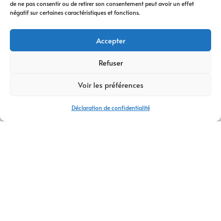
de ne pas consentir ou de retirer son consentement peut avoir un effet
digitale
vous
négatif sur certaines caractéristiques et fonctions.
accompagne à
chaque étape. Nous
Accepter
vous conseillons
dans votre
Refuser
transformation
Voir les préférences
digitale
, avec des
stratégies efficaces
Déclaration de confidentialité
et durables.
Avec plus de
14 ans
d’expertise
,
AM
Digital Pro
s’appuie
sur une équipe de
talents passionnés.
Ensemble, nous
créons votre
logo
,