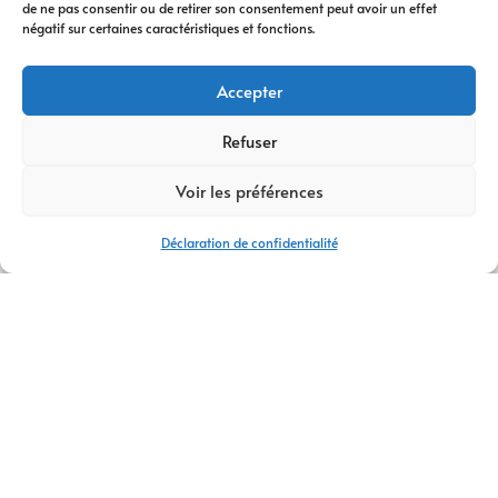
de ne pas consentir ou de retirer son consentement peut avoir un effet
digitale
vous
négatif sur certaines caractéristiques et fonctions.
accompagne à
chaque étape. Nous
Accepter
vous conseillons
dans votre
Refuser
transformation
Voir les préférences
digitale
, avec des
stratégies efficaces
Déclaration de confidentialité
et durables.
Avec plus de
14 ans
d’expertise
,
AM
Digital Pro
s’appuie
sur une équipe de
talents passionnés.
Ensemble, nous
créons votre
logo
,