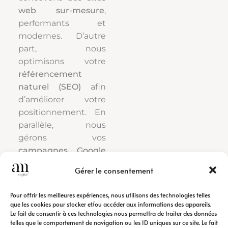
web sur-mesure
,
performants et
modernes. D’autre
part, nous
optimisons votre
référencement
naturel (SEO)
afin
d’améliorer votre
positionnement. En
parallèle, nous
gérons vos
campagnes Google
Ads
pour générer
Gérer le consentement
rapidement du trafic
qualifié.
Pour offrir les meilleures expériences, nous utilisons des technologies telles
que les cookies pour stocker et/ou accéder aux informations des appareils.
Le fait de consentir à ces technologies nous permettra de traiter des données
Ainsi, notre
agence
telles que le comportement de navigation ou les ID uniques sur ce site. Le fait
de communication