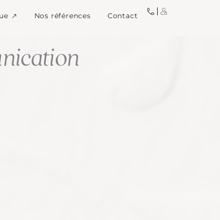
igne
Ouvrir Image de marque
ue
Nos références
Contact
ication