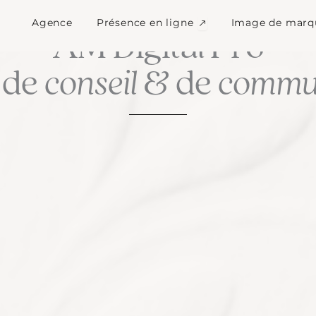
Ouvrir Présence en l
Agence
Présence en ligne
Image de marq
LA CULTURE DU SUR MESURE
AM Digital Pro
 de
conseil
& de
commun