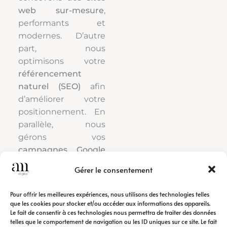
web sur-mesure
,
performants et
modernes. D’autre
part, nous
optimisons votre
référencement
naturel (SEO)
afin
d’améliorer votre
positionnement. En
parallèle, nous
gérons vos
campagnes Google
Ads
pour générer
Gérer le consentement
rapidement du trafic
qualifié.
Pour offrir les meilleures expériences, nous utilisons des technologies telles
que les cookies pour stocker et/ou accéder aux informations des appareils.
Le fait de consentir à ces technologies nous permettra de traiter des données
Ainsi, notre
agence
telles que le comportement de navigation ou les ID uniques sur ce site. Le fait
de communication