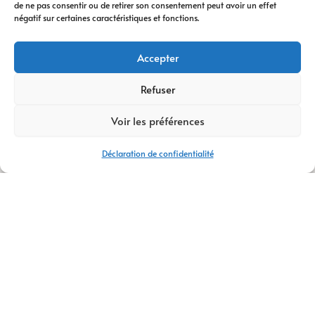
de ne pas consentir ou de retirer son consentement peut avoir un effet
digitale
vous
négatif sur certaines caractéristiques et fonctions.
accompagne à
chaque étape. Nous
Accepter
vous conseillons
dans votre
Refuser
transformation
Voir les préférences
digitale
, avec des
stratégies efficaces
Déclaration de confidentialité
et durables.
Avec plus de
14 ans
d’expertise
,
AM
Digital Pro
s’appuie
sur une équipe de
talents passionnés.
Ensemble, nous
créons votre
logo
,