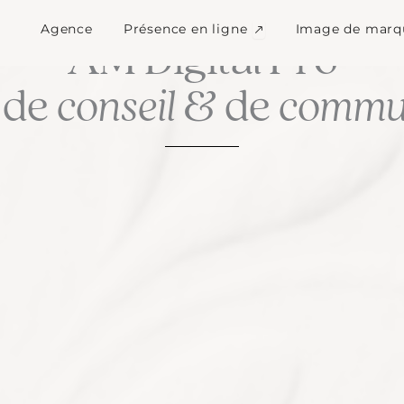
Ouvrir Présence en l
Agence
Présence en ligne
Image de marq
LA CULTURE DU SUR MESURE
AM Digital Pro
 de
conseil
& de
commun