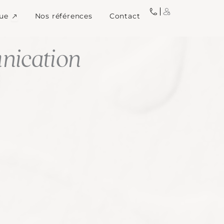
igne
Ouvrir Image de marque
ue
Nos références
Contact
ication