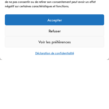
de ne pas consentir ou de retirer son consentement peut avoir un effet
digitale
vous
négatif sur certaines caractéristiques et fonctions.
accompagne à
chaque étape. Nous
Accepter
vous conseillons
dans votre
Refuser
transformation
Voir les préférences
digitale
, avec des
stratégies efficaces
Déclaration de confidentialité
et durables.
Avec plus de
14 ans
d’expertise
,
AM
Digital Pro
s’appuie
sur une équipe de
talents passionnés.
Ensemble, nous
créons votre
logo
,