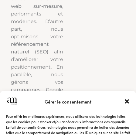
web sur-mesure
,
performants et
modernes. D’autre
part, nous
optimisons votre
référencement
naturel (SEO)
afin
d’améliorer votre
positionnement. En
parallèle, nous
gérons vos
campagnes Google
Ads
pour générer
Gérer le consentement
rapidement du trafic
qualifié.
Pour offrir les meilleures expériences, nous utilisons des technologies telles
que les cookies pour stocker et/ou accéder aux informations des appareils.
Le fait de consentir à ces technologies nous permettra de traiter des données
Ainsi, notre
agence
telles que le comportement de navigation ou les ID uniques sur ce site. Le fait
de communication