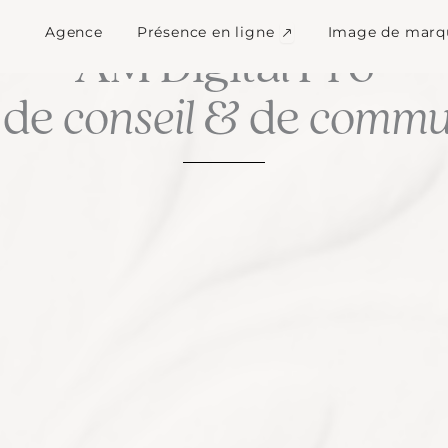
Ouvrir Présence en l
Agence
Présence en ligne
Image de marq
LA CULTURE DU SUR MESURE
AM Digital Pro
 de
conseil
& de
commun