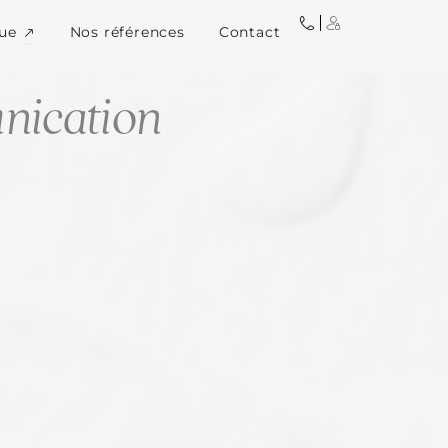
igne
Ouvrir Image de marque
ue
Nos références
Contact
ication