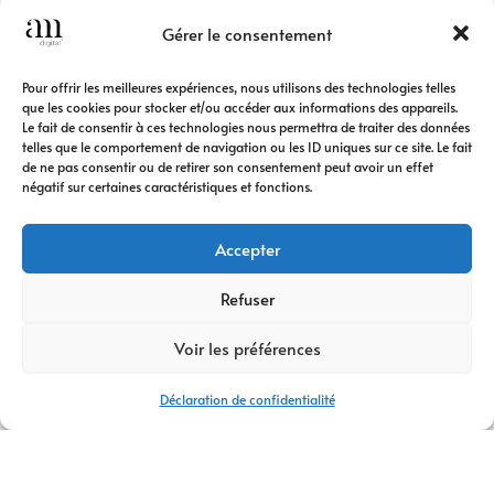
Google Ads
Gérer le consentement
SEA
Identité
Pour offrir les meilleures expériences, nous utilisons des technologies telles
visuelle
que les cookies pour stocker et/ou accéder aux informations des appareils.
Communica
Le fait de consentir à ces technologies nous permettra de traiter des données
telles que le comportement de navigation ou les ID uniques sur ce site. Le fait
tion digitale
de ne pas consentir ou de retirer son consentement peut avoir un effet
Création de
négatif sur certaines caractéristiques et fonctions.
contenus
Accepter
Nous construisons
une stratégie
Refuser
cohérente pour
renforcer votre
Voir les préférences
présence auprès de
votre cible.
Déclaration de confidentialité
Valorisez votre
image de marque