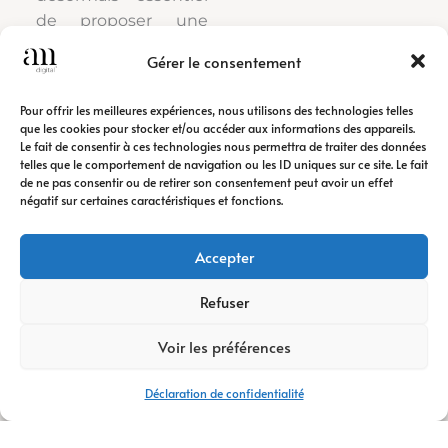
de proposer une
expérience digitale
Gérer le consentement
professionnelle,
adaptée aux
Pour offrir les meilleures expériences, nous utilisons des technologies telles
attentes des
que les cookies pour stocker et/ou accéder aux informations des appareils.
internautes et
Le fait de consentir à ces technologies nous permettra de traiter des données
telles que le comportement de navigation ou les ID uniques sur ce site. Le fait
optimisée pour les
de ne pas consentir ou de retirer son consentement peut avoir un effet
moteurs de
négatif sur certaines caractéristiques et fonctions.
recherche. Ainsi,
votre entreprise
Accepter
gagne en crédibilité,
améliore sa visibilité
Refuser
et augmente ses
Voir les préférences
opportunités
commerciales.
Déclaration de confidentialité