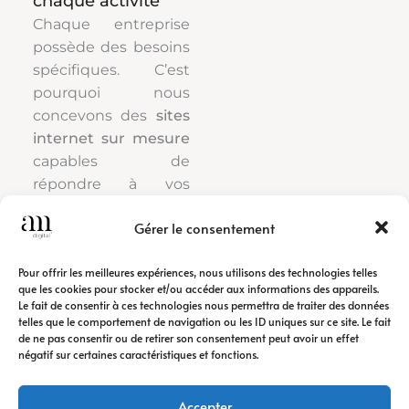
chaque activité
Chaque entreprise
possède des besoins
spécifiques. C’est
pourquoi nous
concevons des
sites
internet sur mesure
capables de
répondre à vos
attentes et à celles
Gérer le consentement
de votre clientèle.
Pour offrir les meilleures expériences, nous utilisons des technologies telles
Nous développons
que les cookies pour stocker et/ou accéder aux informations des appareils.
des
sites vitrines
Le fait de consentir à ces technologies nous permettra de traiter des données
destinés à mettre en
telles que le comportement de navigation ou les ID uniques sur ce site. Le fait
de ne pas consentir ou de retirer son consentement peut avoir un effet
avant votre expertise
négatif sur certaines caractéristiques et fonctions.
ainsi que des
sites e-
commerce
pensés
Accepter