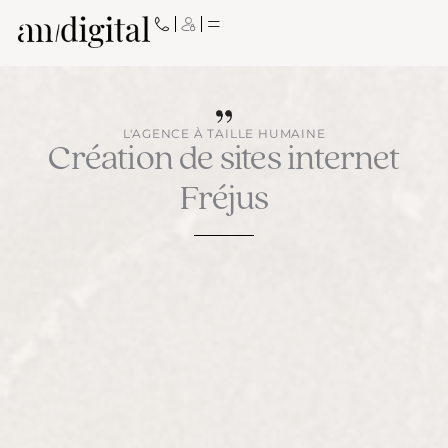
Aller
au
contenu
L'AGENCE À TAILLE HUMAINE
Création de sites internet
Fréjus