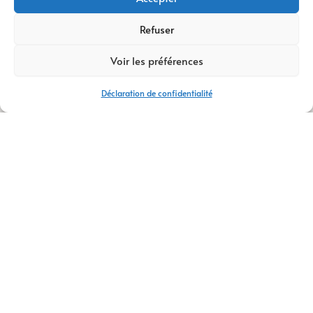
pour optimiser la
vente en ligne. De
Refuser
plus, nous
structurons chaque
Voir les préférences
projet afin de faciliter
l’accès à l’information
Déclaration de confidentialité
et d’améliorer le
parcours utilisateur.
Ainsi, vos visiteurs
bénéficient d’une
navigation claire,
fluide et intuitive sur
l’ensemble de votre
site.