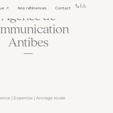
igne
Ouvrir Image de marque
ue
Nos références
Contact
L'AGENCE À TAILLE HUMAINE
Agence de
ommunication
Antibes
ence | Expertise | Ancrage locale