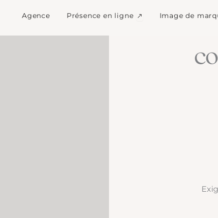
Ouvrir Présence en l
Agence
Présence en ligne
Image de marq
c
Exig