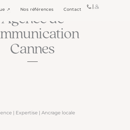
igne
Ouvrir Image de marque
ue
Nos références
Contact
L'AGENCE À TAILLE HUMAINE
Agence de
ommunication
Cannes
ence | Expertise | Ancrage locale