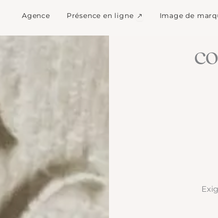
Ouvrir Présence en l
Agence
Présence en ligne
Image de marq
c
Exig