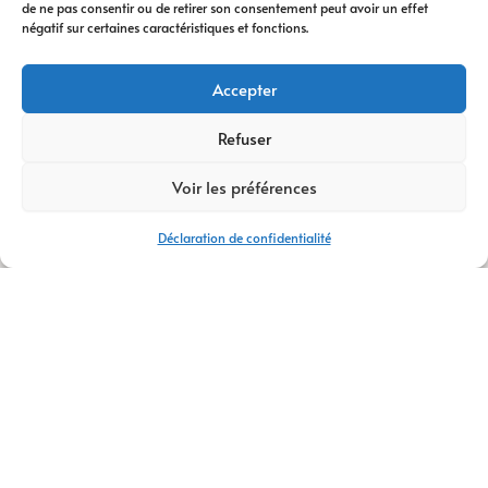
de ne pas consentir ou de retirer son consentement peut avoir un effet
digitale
vous
négatif sur certaines caractéristiques et fonctions.
accompagne à
chaque étape. Nous
Accepter
vous conseillons
dans votre
Refuser
transformation
Voir les préférences
digitale
, avec des
stratégies efficaces
Déclaration de confidentialité
et durables.
Avec plus de
14 ans
d’expertise
,
AM
Digital Pro
s’appuie
sur une équipe de
talents passionnés.
Ensemble, nous
créons votre
logo
,