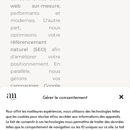
web sur-mesure
,
performants et
modernes. D’autre
part, nous
optimisons votre
référencement
naturel (SEO)
afin
d’améliorer votre
positionnement. En
parallèle, nous
gérons vos
campagnes Google
Ads
pour générer
Gérer le consentement
rapidement du trafic
qualifié.
Pour offrir les meilleures expériences, nous utilisons des technologies telles
que les cookies pour stocker et/ou accéder aux informations des appareils.
Le fait de consentir à ces technologies nous permettra de traiter des données
Ainsi, notre
agence
telles que le comportement de navigation ou les ID uniques sur ce site. Le fait
de communication