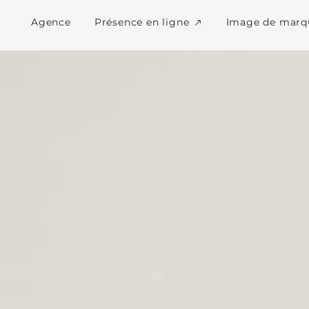
mmunication digitale
Ouvrir Présence en l
Agence
Présence en ligne
Image de marq