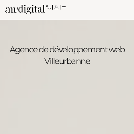
Aller
au
contenu
Agence de développement web
Villeurbanne