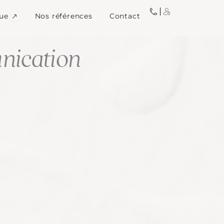
igne
Ouvrir Image de marque
ue
Nos références
Contact
ication