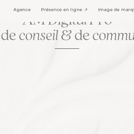
Ouvrir Présence en l
Agence
Présence en ligne
Image de marq
LA CULTURE DU SUR MESURE
AM Digital Pro
 de
conseil
& de
commun