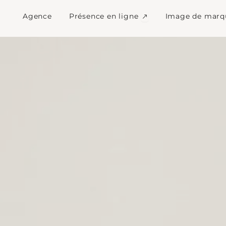
 et communication S
Ouvrir Présence en l
Agence
Présence en ligne
Image de marq