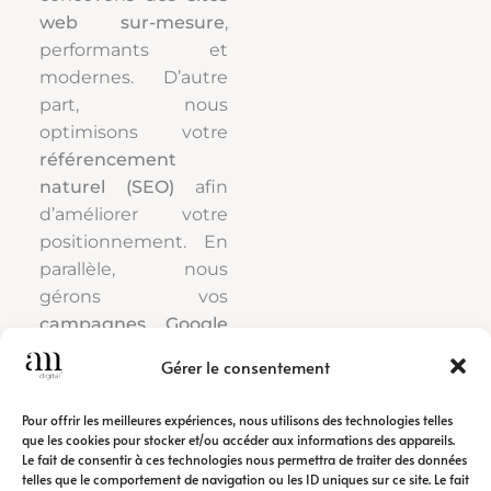
web sur-mesure
,
performants et
modernes. D’autre
part, nous
optimisons votre
référencement
naturel (SEO)
afin
d’améliorer votre
positionnement. En
parallèle, nous
gérons vos
campagnes Google
Ads
pour générer
Gérer le consentement
rapidement du trafic
qualifié.
Pour offrir les meilleures expériences, nous utilisons des technologies telles
que les cookies pour stocker et/ou accéder aux informations des appareils.
Le fait de consentir à ces technologies nous permettra de traiter des données
Ainsi, notre
agence
telles que le comportement de navigation ou les ID uniques sur ce site. Le fait
de communication