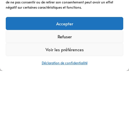
de ne pas consentir ou de retirer son consentement peut avoir un effet
digitale
vous
négatif sur certaines caractéristiques et fonctions.
accompagne à
chaque étape. Nous
Accepter
vous conseillons
dans votre
Refuser
transformation
Voir les préférences
digitale
, avec des
stratégies efficaces
Déclaration de confidentialité
et durables.
Avec plus de
14 ans
d’expertise
,
AM
Digital Pro
s’appuie
sur une équipe de
talents passionnés.
Ensemble, nous
créons votre
logo
,