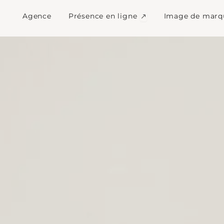
communication digita
Ouvrir Présence en l
Agence
Présence en ligne
Image de marq