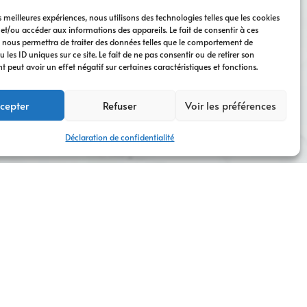
es meilleures expériences, nous utilisons des technologies telles que les cookies
 et/ou accéder aux informations des appareils. Le fait de consentir à ces
 nous permettra de traiter des données telles que le comportement de
 les ID uniques sur ce site. Le fait de ne pas consentir ou de retirer son
peut avoir un effet négatif sur certaines caractéristiques et fonctions.
cepter
Refuser
Voir les préférences
Déclaration de confidentialité
 logo
, offrant des
solutions de design sur mesure