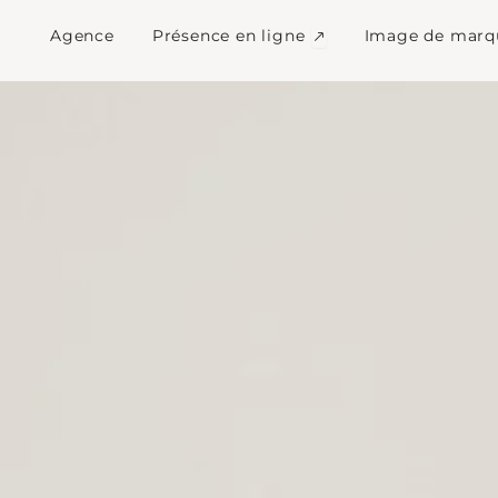
n de logo sur Bourgoin
Ouvrir Présence en l
Agence
Présence en ligne
Image de marq