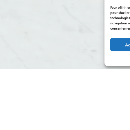
Pour offrir l
pour stocker
technologies
navigation ou
consentement 
Ac
comme une référence incontournable en matière de
création de
arquer sur le marché.