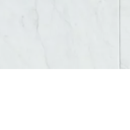
CRÉATION DE LOGO SUR BOURG-EN-BRESSE
À
Bourg-en-Bresse
,
AM Digital Pro
se distingue 
pour les entreprises locales désireuses de se dém