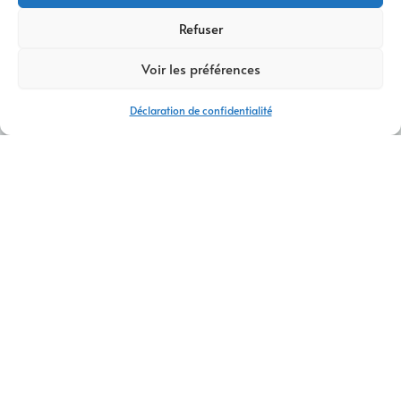
Refuser
Voir les préférences
Déclaration de confidentialité
AGENCE CRÉATION DE SITES INTERNET CHAMBÉRY
CONTACTEZ-NOUS
AM Digital Pro
est votre
agence spécialisée en création de
sites internet
à
Chambéry
. Nous proposons des solutions
sur
mesure
pour répondre aux besoins uniques de chaque