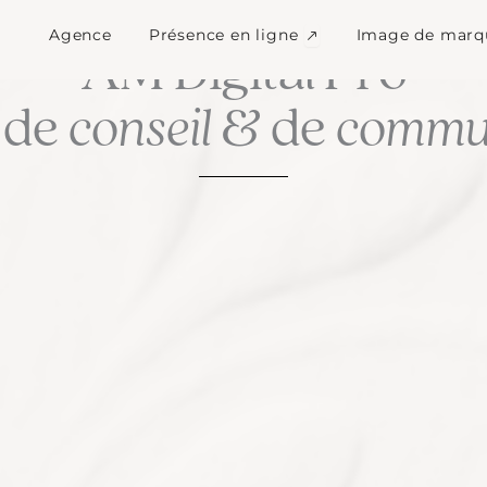
Ouvrir Présence en l
Agence
Présence en ligne
Image de marq
LA CULTURE DU SUR MESURE
AM Digital Pro
 de
conseil
& de
commun