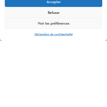
Accepter
Refuser
Voir les préférences
Déclaration de confidentialité
AGENCE DE DÉVELOPPEMENT WEB CHAMBÉRY
CONTACTEZ-NOUS
AM Digital Pro
est votre
agence de développement web
à
Chambéry
, spécialisée dans la création de solutions