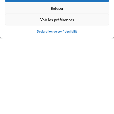
Refuser
Voir les préférences
Déclaration de confidentialité
AGENCE DE DÉVELOPPEMENT WEB UGINE
CONTACTEZ-NOUS
À
Ugine
, notre
agence de développement web
se spécialise
dans la
création
et l’
optimisation
de
sites internet
sur mesure
pour les entreprises locales.
AM Digital Pro
vous accompagne