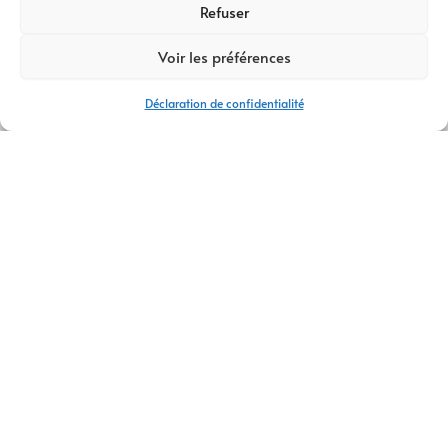
Refuser
Voir les préférences
Déclaration de confidentialité
AGENCE DE COMMUNICATION DIGITALE CHAMBÉRY
CONTACTEZ-NOUS
AM Digital Pro
est votre
agence de communication digitale
à
Chambéry
. Nous nous spécialisons dans l’élaboration de
stratégies de
communication en ligne
qui boostent la
visibilité et l’impact de votre marque.
Notre approche