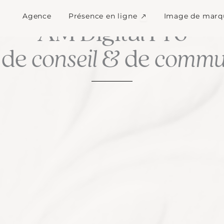
Ouvrir Présence en l
Agence
Présence en ligne
Image de marq
LA CULTURE DU SUR MESURE
AM Digital Pro
 de
conseil
& de
commun