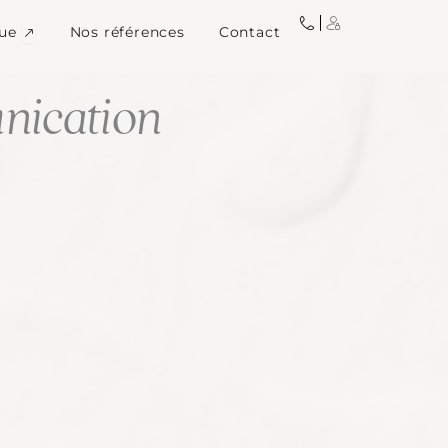
igne
Ouvrir Image de marque
ue
Nos références
Contact
ication