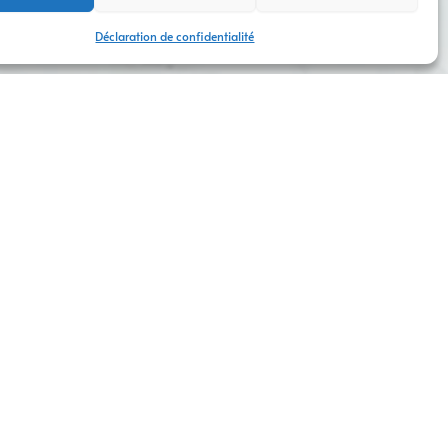
Déclaration de confidentialité
CONTACTEZ-NOUS
e et créativité.
ite, réseaux sociaux, affiches, etc.