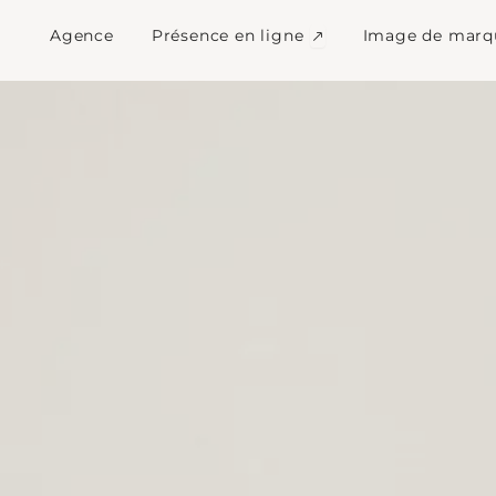
nce de communicati
Ouvrir Présence en l
Agence
Présence en ligne
Image de marq