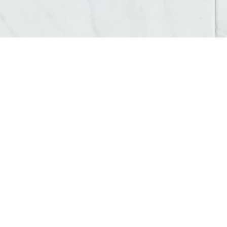
LOGO AGENCE DE COMMUNICATION ANNECY
Vous lancez une activité ou souhaitez moderniser
AM Digital Pro
, votre
agence de communication
Tout d’abord
, nous étudions votre secteur, vos ci
Ensuite
, nous imaginons un
logo unique
, qui ref
Ainsi
, votre identité visuelle devient claire, prof
Grâce à une charte graphique complète
, nous d
En effet
, la cohérence visuelle est essentielle pou