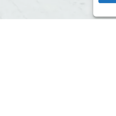
 votre image ?
 proche d’Annecy
, conçoit votre
logo sur-mesure
, avec stratégi
bles et votre positionnement.
lète l’ADN de votre entreprise.
essionnelle et mémorable.
éclinons votre logo pour tous vos supports : site web, cartes de vis
r marquer les esprits et inspirer confiance.