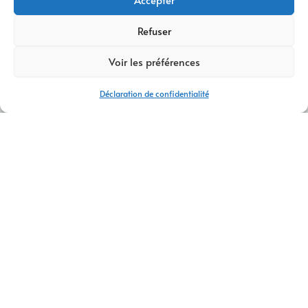
Refuser
Voir les préférences
Déclaration de confidentialité
AGENCE WEB ET COMMUNICATION BERNIN
Agence web et communication Bernin –
Sites internet & stratégie digitale
Vous recherchez une
agence web et communication à
Bernin
pour créer un site internet performant et valoriser votre
image de marque ?