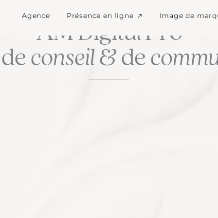
Ouvrir Présence en l
Agence
Présence en ligne
Image de marq
LA CULTURE DU SUR MESURE
AM Digital Pro
 de
conseil
& de
commun