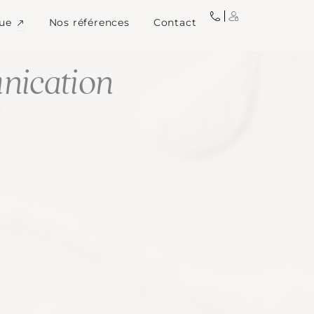
igne
Ouvrir Image de marque
ue
Nos références
Contact
ication