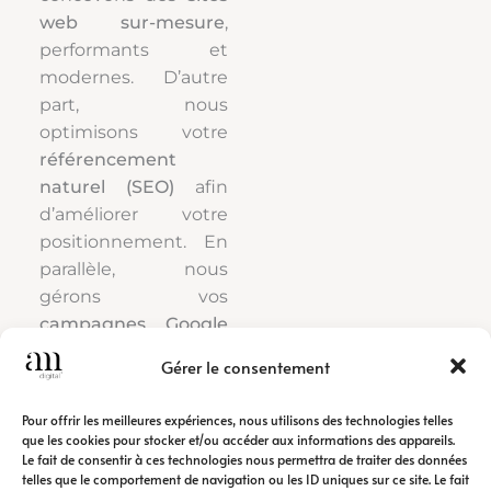
web sur-mesure
,
performants et
modernes. D’autre
part, nous
optimisons votre
référencement
naturel (SEO)
afin
d’améliorer votre
positionnement. En
parallèle, nous
gérons vos
campagnes Google
Ads
pour générer
Gérer le consentement
rapidement du trafic
qualifié.
Pour offrir les meilleures expériences, nous utilisons des technologies telles
que les cookies pour stocker et/ou accéder aux informations des appareils.
Le fait de consentir à ces technologies nous permettra de traiter des données
Ainsi, notre
agence
telles que le comportement de navigation ou les ID uniques sur ce site. Le fait
de communication