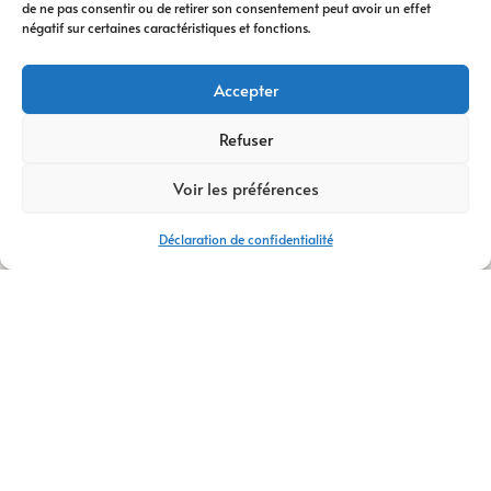
de ne pas consentir ou de retirer son consentement peut avoir un effet
digitale
vous
négatif sur certaines caractéristiques et fonctions.
accompagne à
chaque étape. Nous
Accepter
vous conseillons
dans votre
Refuser
transformation
Voir les préférences
digitale
, avec des
stratégies efficaces
Déclaration de confidentialité
et durables.
Avec plus de
14 ans
d’expertise
,
AM
Digital Pro
s’appuie
sur une équipe de
talents passionnés.
Ensemble, nous
créons votre
logo
,