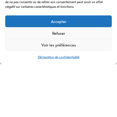
de ne pas consentir ou de retirer son consentement peut avoir un effet
digitale
vous
négatif sur certaines caractéristiques et fonctions.
accompagne à
chaque étape. Nous
Accepter
vous conseillons
dans votre
Refuser
transformation
Voir les préférences
digitale
, avec des
stratégies efficaces
Déclaration de confidentialité
et durables.
Avec plus de
14 ans
d’expertise
,
AM
Digital Pro
s’appuie
sur une équipe de
talents passionnés.
Ensemble, nous
créons votre
logo
,