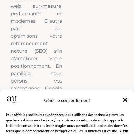
web sur-mesure
,
performants et
modernes. D’autre
part, nous
optimisons votre
référencement
naturel (SEO)
afin
d’améliorer votre
positionnement. En
parallèle, nous
gérons vos
campagnes Google
Ads
pour générer
Gérer le consentement
rapidement du trafic
qualifié.
Pour offrir les meilleures expériences, nous utilisons des technologies telles
que les cookies pour stocker et/ou accéder aux informations des appareils.
Le fait de consentir à ces technologies nous permettra de traiter des données
Ainsi, notre
agence
telles que le comportement de navigation ou les ID uniques sur ce site. Le fait
de communication