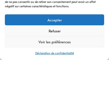
de ne pas consentir ou de retirer son consentement peut avoir un effet
digitale
vous
négatif sur certaines caractéristiques et fonctions.
accompagne à
chaque étape. Nous
Accepter
vous conseillons
dans votre
Refuser
transformation
Voir les préférences
digitale
, avec des
stratégies efficaces
Déclaration de confidentialité
et durables.
Avec plus de
14 ans
d’expertise
,
AM
Digital Pro
s’appuie
sur une équipe de
talents passionnés.
Ensemble, nous
créons votre
logo
,