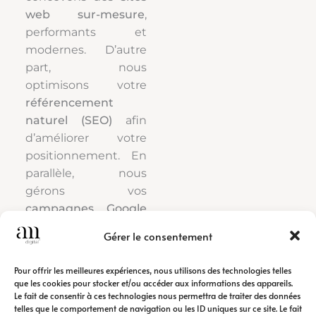
web sur-mesure
,
performants et
modernes. D’autre
part, nous
optimisons votre
référencement
naturel (SEO)
afin
d’améliorer votre
positionnement. En
parallèle, nous
gérons vos
campagnes Google
Ads
pour générer
Gérer le consentement
rapidement du trafic
qualifié.
Pour offrir les meilleures expériences, nous utilisons des technologies telles
que les cookies pour stocker et/ou accéder aux informations des appareils.
Le fait de consentir à ces technologies nous permettra de traiter des données
Ainsi, notre
agence
telles que le comportement de navigation ou les ID uniques sur ce site. Le fait
de communication